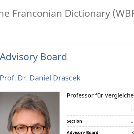
he Franconian Dictionary (WB
Advisory Board
Prof. Dr.
Daniel
Drascek
Professor für Vergleich
L
Section
I
Advisory Board
K