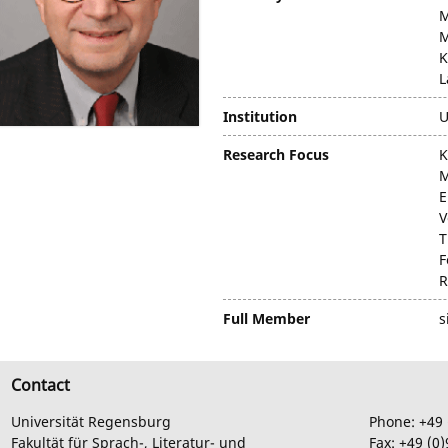
M
M
K
L
Institution
U
Research Focus
K
M
E
V
T
F
R
Full Member
s
Contact
Universität Regensburg
Phone:
+49
Fakultät für Sprach-, Literatur- und
Fax:
+49
(0)